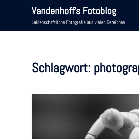
Zum
Vandenhoff's Fotoblog
Inhalt
springen
Leidenschaftliche Fotografie aus vielen Bereichen
Schlagwort:
photogra