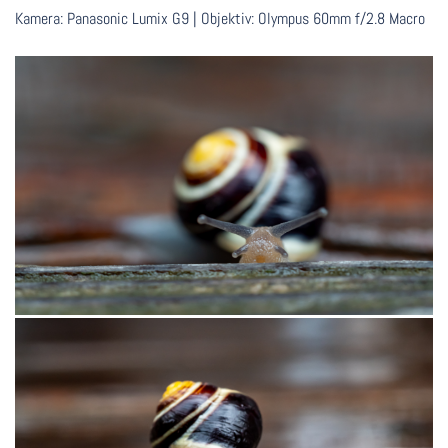
Kamera: Panasonic Lumix G9 | Objektiv: Olympus 60mm f/2.8 Macro