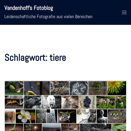
Zum
Vandenhoff's Fotoblog
Inhalt
Menü
Leidenschaftliche Fotografie aus vielen Bereichen
springen
umsc
Schlagwort:
tiere