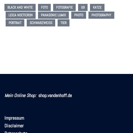
BLACK AND WHITE
FOTO
FOTOGRAFIE
G9
KATZE
LEICA NOCTICRON
PANASONIC LUMIX
PHOTO
PHOTOGRAPHY
PORTRAIT
SCHWARZWEISS
TIER
Mein Online Shop:
shop.vandenhoff.de
Impressum
Disclaimer