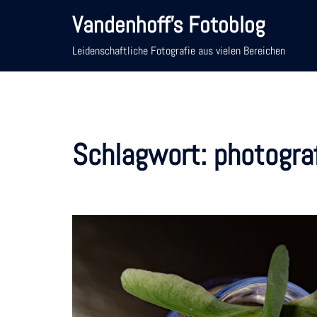
Zum
Vandenhoff's Fotoblog
Inhalt
springen
Leidenschaftliche Fotografie aus vielen Bereichen
Schlagwort:
photogra